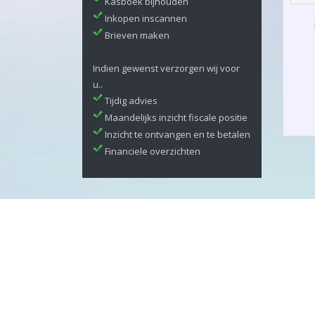
Kasboek bijhouden
Inkopen inscannen
Brieven maken
Indien gewenst verzorgen wij voor
u..
Tijdig advies
Maandelijks inzicht fiscale positie
Inzicht te ontvangen en te betalen
Financiele overzichten