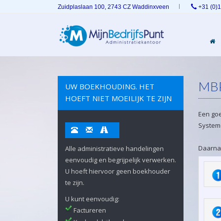
Zuidplaslaan 100, 2743 CZ Waddinxveen
+31 (0)
MBP
UW BOEKHOUDING. HET
HOEFT NIET MOEILIJK TE ZIJN
Een goe
Systeme
Daarnaa
Alle administratieve handelingen
eenvoudig en begrijpelijk verwerken.
U hoeft hiervoor geen boekhouder
te zijn.
U kunt eenvoudig:
Factureren